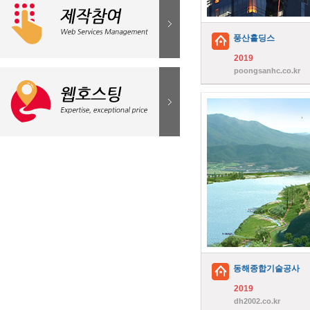
탐스디자인
2019
유학트
toms-design.com
이
2019
uhaktre
i.com
임실치즈농협
홍게우
영어
2019
2019
ischeese.co.kr
hongda
ee.com