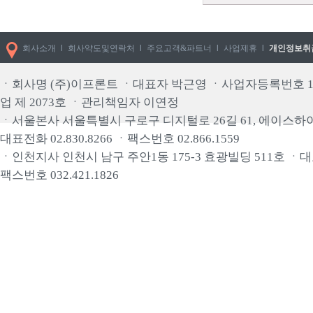
회사소개
l
회사약도및연락처
l
주요고객&파트너
l
사업제휴
l
개인정보취
ㆍ회사명 (주)이프론트 ㆍ대표자 박근영 ㆍ사업자등록번호 113
업 제 2073호 ㆍ관리책임자 이연정
ㆍ서울본사 서울특별시 구로구 디지털로 26길 61, 에이스하이
대표전화 02.830.8266 ㆍ팩스번호 02.866.1559
ㆍ인천지사 인천시 남구 주안1동 175-3 효광빌딩 511호 ㆍ대표전화
팩스번호 032.421.1826